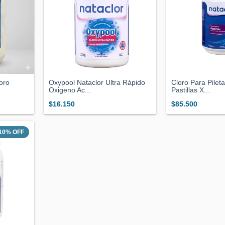
loro
Oxypool Nataclor Ultra Rápido
Cloro Para Pilet
Oxigeno Ac...
Pastillas X...
$16.150
$85.500
10
%
OFF