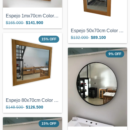
Espejo 1mx70cm Color Miel Marco de Mader...
$165.000
$141.900
Espejo 50x70cm Color Miel Marco Madera
$132.000
$89.100
15
%
OFF
9
%
OFF
Espejo 80x70cm Color Miel marco Madera
$148.500
$126.500
15
%
OFF