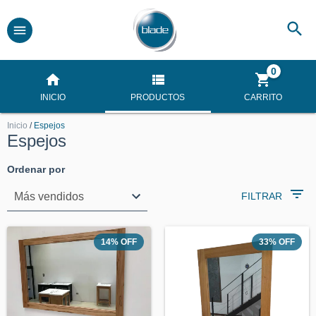
0
INICIO
PRODUCTOS
CARRITO
Inicio
/
Espejos
Espejos
Ordenar por
FILTRAR
14
%
OFF
33
%
OFF